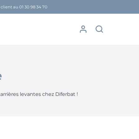
 client au
01 30 98 34 70
e
arrières levantes chez Diferbat !