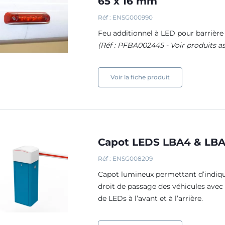
65 x 16 mm
Réf : ENSG000990
Feu additionnel à LED pour barrièr
(Réf : PFBA002445 - Voir produits a
Voir la fiche produit
Capot LEDS LBA4 & LB
Réf : ENSG008209
Capot lumineux permettant d’indiqu
droit de passage des véhicules avec 
de LEDs à l’avant et à l’arrière.