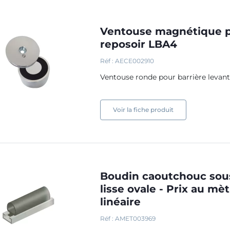
Ventouse magnétique 
reposoir LBA4
Réf : AECE002910
Ventouse ronde pour barrière levan
Voir la fiche produit
Boudin caoutchouc sou
lisse ovale - Prix au mè
linéaire
Réf : AMET003969