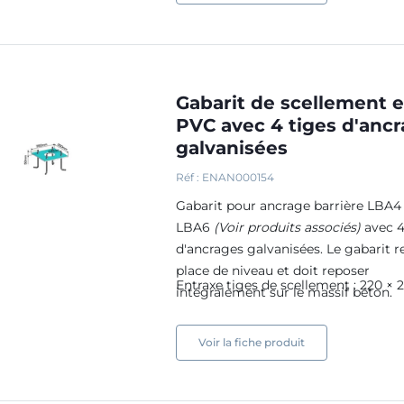
Gabarit de scellement 
PVC avec 4 tiges d'anc
galvanisées
Réf : ENAN000154
Gabarit pour ancrage barrière LBA4
LBA6
(Voir produits associés)
avec 4
d'ancrages galvanisées. Le gabarit r
place de niveau et doit reposer
Entraxe tiges de scellement : 220
×
2
intégralement sur le massif béton.
Voir la fiche produit