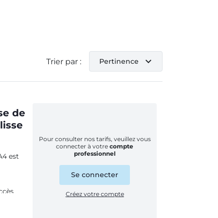
expand_more
Trier par :
Pertinence
se de
lisse
Pour consulter nos tarifs, veuillez vous
connecter à votre
compte
professionnel
A4 est
Se connecter
ccès
Créez votre compte
 continu.