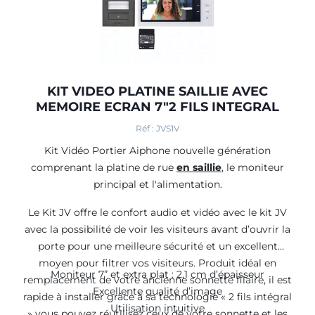
KIT VIDEO PLATINE SAILLIE AVEC
MEMOIRE ECRAN 7"2 FILS INTEGRAL
Réf : JVS1V
Kit Vidéo Portier Aiphone nouvelle génération
comprenant la platine de rue
en saillie
, le moniteur
principal et l'alimentation.
Le Kit JV offre le confort audio et vidéo avec le kit JV
avec la possibilité de voir les visiteurs avant d’ouvrir la
porte pour une meilleure sécurité et un excellent
moyen pour filtrer vos visiteurs. Produit idéal en
Moniteur 7” et extra plat : 2,1 cm d’épaisseur
remplacement de votre ancienne sonnette filaire, il est
Excellente qualité d’image
rapide à installer grâce à sa technologie « 2 fils intégral
Utilisation intuitive
» vous pouvez réutilisez ceux de votre sonnette et les