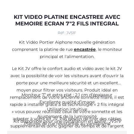
KIT VIDEO PLATINE ENCASTREE AVEC
MEMOIRE ECRAN 7"2 FILS INTEGRAL
Réf : JVS1F
Kit Vidéo Portier Aiphone nouvelle génération
comprenant la platine de rue
encastrée
, le moniteur
principal et l'alimentation.
Le Kit JV offre le confort audio et vidéo avec le kit JV
avec la possibilité de voir les visiteurs avant d’ouvrir la
porte pour une meilleure sécurité et un excellent
moyen pour filtrer vos visiteurs. Produit idéal en
Moniteur 7” et extra plat : 2,1 cm d’épaisseur
remplacement de votre ancienne sonnette filaire, il est
Excellente qualité d’image
rapide à installer grâce à sa technologie « 2 fils intégral
Utilisation intuitive
» vous pouvez réutilisez ceux de votre sonnette et les
Ajustement de la luminosité
adapter à votre kit JV. Pas besoin de tirer des câbles
Kit disponible pour une installation en saillie :
JVS1V
Platines de rue résistantes au vandalisme
supplémentaires donc gagner du temps et de l’argent
à l’installation.