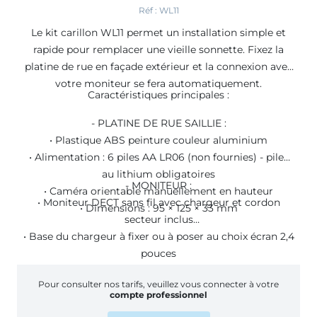
Réf : WL11
Le kit carillon WL11 permet un installation simple et
rapide pour remplacer une vieille sonnette. Fixez la
platine de rue en façade extérieur et la connexion avec
votre moniteur se fera automatiquement.
Caractéristiques principales :
- PLATINE DE RUE SAILLIE :
• Plastique ABS peinture couleur aluminium
• Alimentation : 6 piles AA LR06 (non fournies) - piles
au lithium obligatoires
- MONITEUR :
• Caméra orientable manuellement en hauteur
• Moniteur DECT sans fil avec chargeur et cordon
• Dimensions : 95 × 125 × 33 mm
secteur inclus
• Base du chargeur à fixer ou à poser au choix écran 2,4
pouces
• Portée 100 m en champ libre
Pour consulter nos tarifs, veuillez vous connecter à votre
• Ajustement de l'écran (mode paysage angle de vue
compte professionnel
110° ou portrait)