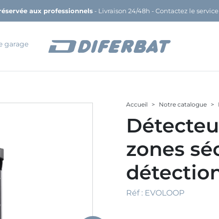
réservée aux professionnels
-
Livraison 24/48h
- Contactez le service
e garage
Accueil
Notre catalogue
Détecteu
zones séc
détectio
Réf :
EVOLOOP