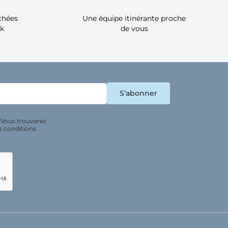
achées
Une équipe itinérante proche
ck
de vous
 Vous trouverez
s conditions