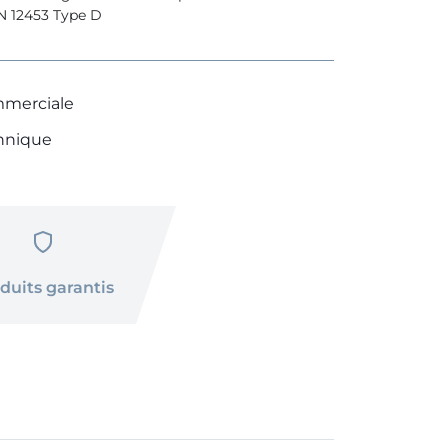
N 12453 Type D
merciale
hnique
duits garantis