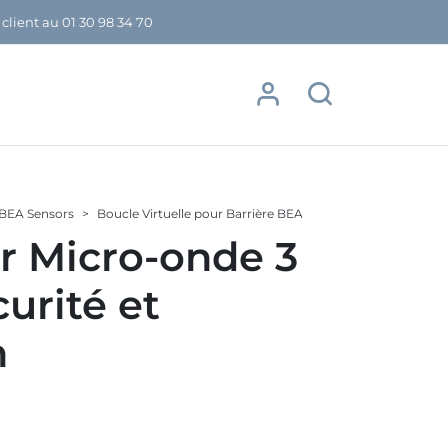
 client au
01 30 98 34 70
BEA Sensors
Boucle Virtuelle pour Barrière BEA
r Micro-onde 3
urité et
n