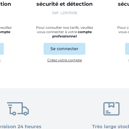
ction
sécurité et détection
sécu
Réf : LZRI100B
veuillez
Pour consulter nos tarifs, veuillez
Pour co
ompte
vous connecter à votre
compte
vous 
professionnel
Se connecter
e
Créez votre compte
vraison 24 heures
Très large stoc