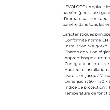
L'EVOLOOP remplace les 
barrière (peut aussi gér
d'immatriculation) pour a
barrière dans tous les e
Caractéristiques principa
• Conformité norme EN 
• Installation "
Plug&Go
" 
• Champ de vision régla
• Apprentissage automa
• Configuration intuitive
• Hauteur d'installation 
• Détection jusqu'à 7 mè
• Dimension : 50
×
150
×
• Indice de protection : I
• Température de foncti